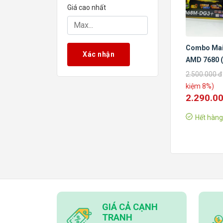
Giá cao nhất
Combo Mai
Xác nhận
AMD 7680 
New Box ch
2.500.000 đ
hãng
kiệm 8%)
2.290.0
Hết hàng
GIÁ CẢ CẠNH
TRANH