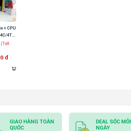
n + CPU
(4C/4T)
ính
(Tiết
00 đ
GIAO HÀNG TOÀN
DEAL SỐC MỖI
QUỐC
NGÀY