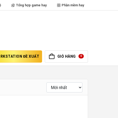
ệ
Tổng hợp game hay
Phần mềm hay
RKSTATION ĐỀ XUẤT
GIỎ HÀNG
0