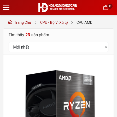
0
Trang Chủ
CPU - Bộ Vi Xử Lý
CPU AMD
Tìm thấy
23
sản phẩm