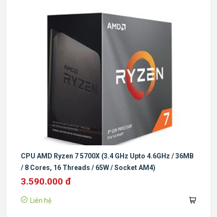
CPU AMD Ryzen 7 5700X (3.4 GHz Upto 4.6GHz / 36MB
/ 8 Cores, 16 Threads / 65W / Socket AM4)
3.590.000 đ
Liên hệ