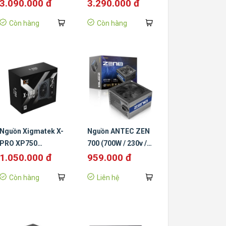
LEADEX III GOLD
LEADEX VII XG
3.090.000 đ
3.290.000 đ
UP ATX 3.1 850W
850W ATX 3.1
Còn hàng
Còn hàng
80 Plus Gold Black
80PLUS Gold White
Nguồn Xigmatek X-
Nguồn ANTEC ZEN
PRO XP750
700 (700W / 230v /
EN41013 (Màu đen)
Non-Modular)
1.050.000 đ
959.000 đ
Còn hàng
Liên hệ