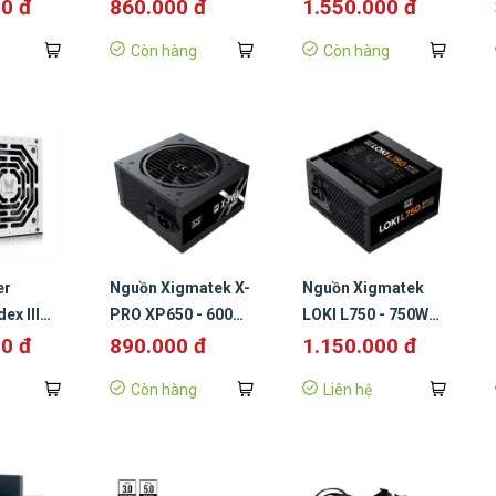
iP750 600W
750W ATX 3.1 80
00 đ
860.000 đ
1.550.000 đ
Plus Bronze
Còn hàng
Còn hàng
er
Nguồn Xigmatek X-
Nguồn Xigmatek
ex III
PRO XP650 - 600W
LOKI L750 - 750W
White 80
( 80 Plus/Màu Đen)
(PCIe 5.1, ATX 3.1,
00 đ
890.000 đ
1.150.000 đ
80Plus Bronze)
Còn hàng
Liên hệ