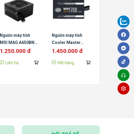
Nguồn máy tính
Nguồn máy tính
MSI MAG A650BN
Cooler Master
650W (80 Plus
MWE V2 230V 700W
1.250.000 đ
1.450.000 đ
Bronze)
(80 Plus
Liên hệ
Hết hàng
Bronze/Màu Đen)