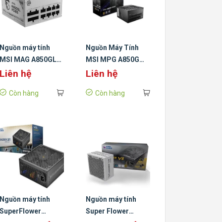
Nguồn máy tính
Nguồn Máy Tính
MSI MAG A850GL
MSI MPG A850G
PCIE5 White (850W,
PCIE 5.0 (850W, 80
Liên hệ
Liên hệ
80 Plus Gold, Full
Plus Gold, ATX 3.0)
Còn hàng
Còn hàng
Modular)
Nguồn máy tính
Nguồn máy tính
SuperFlower
Super Flower