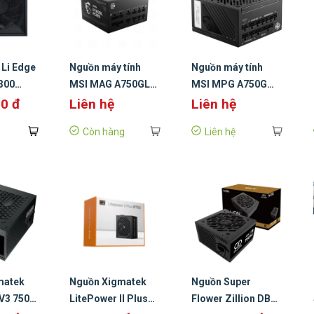
 Li Edge
Nguồn máy tính
Nguồn máy tính
300
MSI MAG A750GL
MSI MPG A750G
ck ATX
PCIE 5.0 (750W, 80
PCIE5 (750W. 80
00 đ
Liên hệ
Liên hệ
s
Plus Gold, ATX 3.0)
Plus Gold)
Còn hàng
Liên hệ
ull
matek
Nguồn Xigmatek
Nguồn Super
 V3 750W
LitePower II Plus
Flower Zillion DB