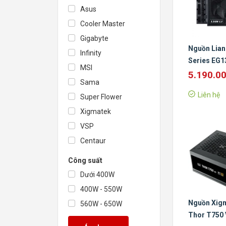
Asus
Cooler Master
Gigabyte
Nguồn Lian
Infinity
Series EG1
MSI
1300W Bla
5.190.0
Sama
3.1/ 80 Plu
Liên hệ
Super Flower
Platinum/ F
Modular
Xigmatek
VSP
Centaur
Công suất
Dưới 400W
400W - 550W
Nguồn Xig
560W - 650W
Thor T750
660W - 800W