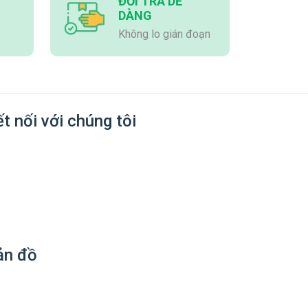
ĐỔI TRẢ DỄ
DÀNG
Không lo gián đoạn
t nối với chúng tôi
ản đồ