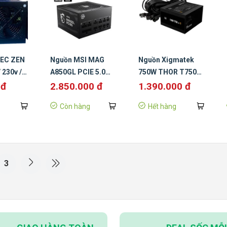
EC ZEN
Nguồn MSI MAG
Nguồn Xigmatek
 230v /
A850GL PCIE 5.0
750W THOR T750
ar)
(850W, 80 Plus
V2 80 Plus Bronze
 đ
2.850.000 đ
1.390.000 đ
Gold, ATX 3.0)
Còn hàng
Hết hàng
3