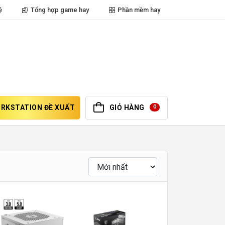
ệ
Tổng hợp game hay
Phần mềm hay
RKSTATION ĐỀ XUẤT
GIỎ HÀNG
0