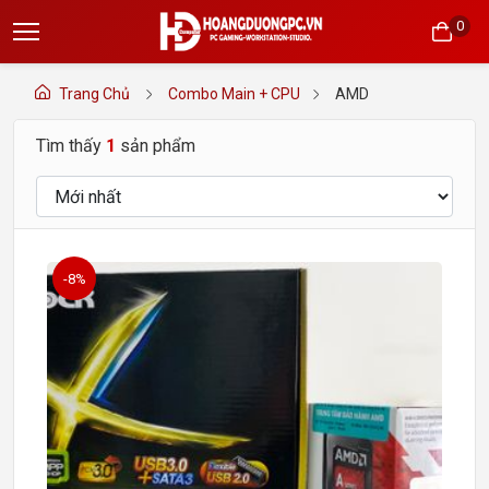
0
Trang Chủ
Combo Main + CPU
AMD
Tìm thấy
1
sản phẩm
-8%