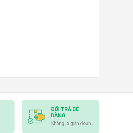
ĐỔI TRẢ DỄ
DÀNG
Không lo gián đoạn