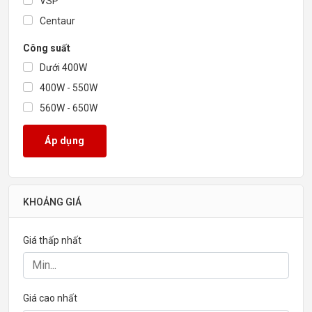
VSP
Centaur
Công suất
Dưới 400W
400W - 550W
560W - 650W
660W - 800W
Áp dụng
810W - 1000W
Trên 1000W
Chuẩn nguồn
KHOẢNG GIÁ
80 Plus
80 Plus Bronze
Giá thấp nhất
80 Plus Gold
80 Plus Platinum
80 Plus Titanium
Giá cao nhất