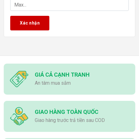
Kiểu dây nguồn
Non Modular ( Dây liền toàn bộ )
Full Modular ( Dây rời toàn bộ )
Xác nhận
Semi Modular ( Dây rời trừ 24 pin & 8 pin )
Kích cỡ nguồn
SFX
FLEX ATX
ATX
GIÁ CẢ CẠNH TRANH
An tâm mua sắm
GIAO HÀNG TOÀN QUỐC
Giao hàng trước trả tiền sau COD