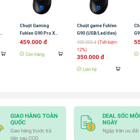
Chuột Gaming
Chuột game Fuhlen
Ch
Fuhlen G90 Pro X
G90 (USB/Led/đen)
G9
Black
Đe
459.000 đ
5
400.000 đ
(Tiết kiệm
12%)
Còn hàng
350.000 đ
Liên hệ
GIAO HÀNG TOÀN
DEAL SỐC MỖI
QUỐC
NGÀY
Giao hàng trước trả
Ngập tràn ưu đãi
tiền sau COD