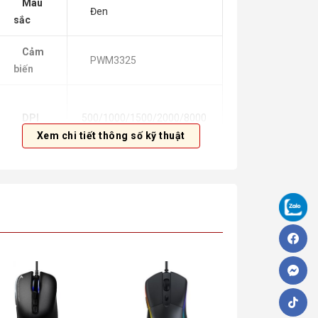
Màu
Đen
sắc
Cảm
PWM3325
biến
DPI
500/1000/1500/2000/8000
DPI
Xem chi tiết thông số kỹ thuật
Magnet driven micro
Click
switch
RGB logo và các biểu
LED
tượng trên chuột
Trọng
86g
lượng
Kết