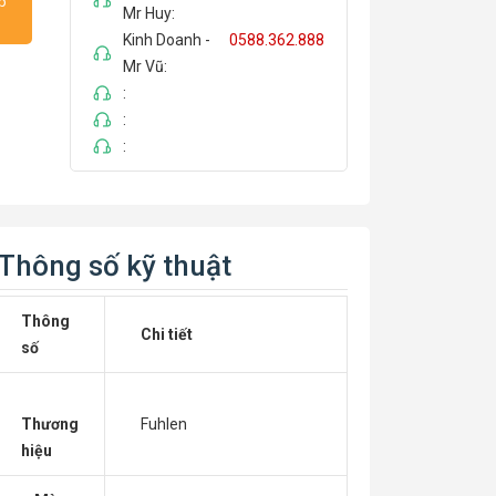
ếp
Mr Huy:
Kinh Doanh -
0588.362.888
Mr Vũ:
:
:
:
Thông số kỹ thuật
Thông
Chi tiết
số
Thương
Fuhlen
hiệu