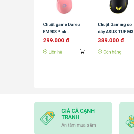
Chuột game Dareu
Chuột Gaming có
EM908 Pink
dây ASUS TUF M3
(USB/RGB)
GEN II
299.000 đ
389.000 đ
Liên hệ
Còn hàng
GIÁ CẢ CẠNH
TRANH
An tâm mua sắm