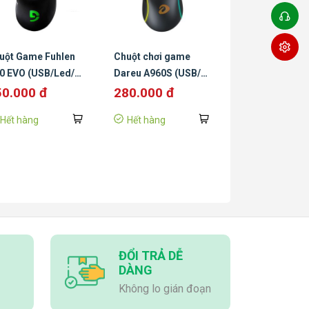
USB
nối
Số nút
7 nút
uột Game Fuhlen
Chuột chơi game
0 EVO (USB/Led/
Dareu A960S (USB/
- Thiết kế công thái học
n)
Đen)
- Nút bấm Magnet
50.000 đ
280.000 đ
Tính
Driven (quang) siêu bền
năng
Hết hàng
Hết hàng
- Tương thích nhiều hệ
khác
điều hành
ĐỔI TRẢ DỄ
DÀNG
Không lo gián đoạn