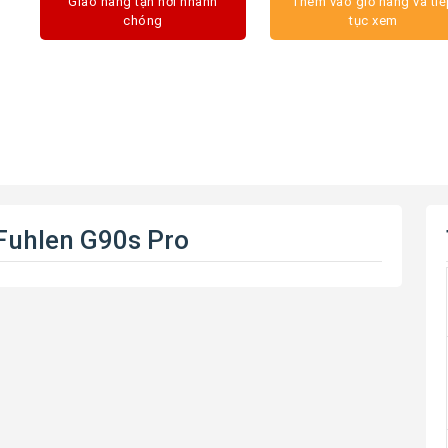
Giao hàng tận nơi nhanh
Thêm vào giỏ hàng và ti
chóng
tục xem
Fuhlen G90s Pro