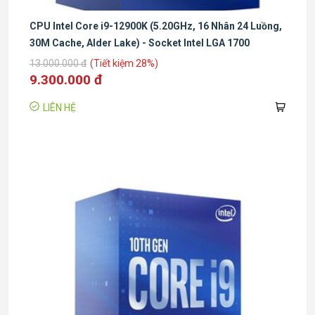
Hỗ trợ số
CPU Intel Core i9-12900K (5.20GHz, 16 Nhân 24 Luồng,
kênh bộ
2
30M Cache, Alder Lake) - Socket Intel LGA 1700
nhớ
13.000.000 đ
(Tiết kiệm 28%)
Nhân đồ
9.300.000 đ
họa tích
UHD Intel® 770
LIÊN HỆ
hợp
Tốc độ
GPU tích
300 MHz
hợp cơ
bản
Tốc độ
GPU tích
1.65 GHz
hợp tối đa
Phiên bản
PCI
5.0 and 4.0