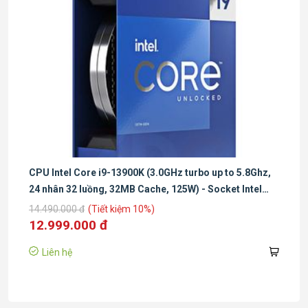
CPU Intel Core i9-13900K (3.0GHz turbo up to 5.8Ghz,
24 nhân 32 luồng, 32MB Cache, 125W) - Socket Intel
LGA 1700/Raptor Lake)
14.490.000 đ
(Tiết kiệm 10%)
12.999.000 đ
Liên hệ