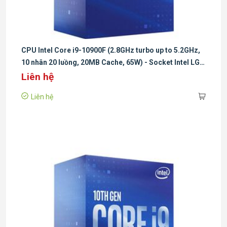
Express
Số lane
PCI
Up to 1x16+4, 2x8+4
CPU Intel Core i9-10900F (2.8GHz turbo up to 5.2GHz,
Express
10 nhân 20 luồng, 20MB Cache, 65W) - Socket Intel LGA
1200
Liên hệ
Công suất cơ bản: 65W
TDP
Công suất tối đa: 219W
Liên hệ
Tản nhiệt
Mặc định đi kèm