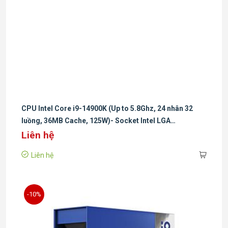
CPU Intel Core i9-14900K (Up to 5.8Ghz, 24 nhân 32
luồng, 36MB Cache, 125W)- Socket Intel LGA
1700/Raptor Lake)
Liên hệ
Liên hệ
-10%