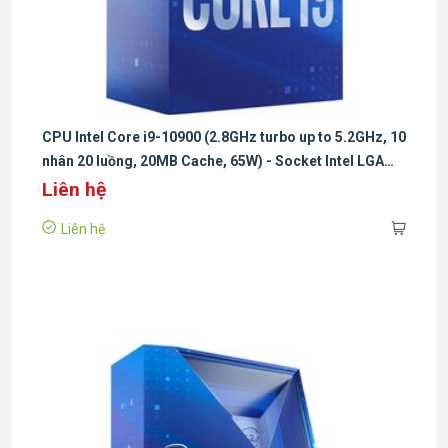
CPU Intel Core i9-10900 (2.8GHz turbo up to 5.2GHz, 10
nhân 20 luồng, 20MB Cache, 65W) - Socket Intel LGA
1200
Liên hệ
Liên hệ