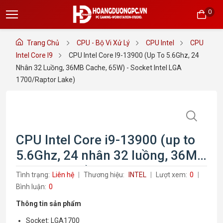
0
Trang Chủ
CPU - Bộ Vi Xử Lý
CPU Intel
CPU
Intel Core I9
CPU Intel Core I9-13900 (up To 5.6Ghz, 24
Nhân 32 Luồng, 36MB Cache, 65W) - Socket Intel LGA
1700/Raptor Lake)
CPU Intel Core i9-13900 (up to
5.6Ghz, 24 nhân 32 luồng, 36MB
Cache, 65W) - Socket Intel LGA
Tình trạng:
Liên hệ
Thương hiệu:
INTEL
Lượt xem:
0
1700/Raptor Lake)
Bình luận:
0
Thông tin sản phẩm
Socket: LGA1700