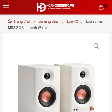
0
Trang Chủ
Gaming Gear
Loa PC
Loa Edifier
MR3 2.0 Bluetooth White