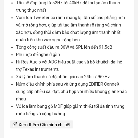
Tần số đáp ứng từ 52Hz tới 40kHz để tái tạo âm thanh
trung thực nhất
Vòm loa Tweeter có rãnh mang lại tần số cao phẳng hơn
và mở rộng hơn, giúp tái tạo âm thanh rõ ràng và chính
xác hơn, đồng thời đảm bảo chất lượng âm thanh nhất
quán trên khu vực nghe rộng hơn
Tổng công suất đầu ra 36W và SPL lên đến 91.5dB
Phù hợp để nghe ở gần
Hi-Res Audio với ADC hiệu suất cao và bộ khuếch đại hỗ
trợ Texas Instruments
Xử lý âm thanh có độ phân giải cao 24bit / 96kHz
Núm điều chỉnh phía sau và ứng dụng EDIFIER ConneX
cung cấp nhiều cài đặt, phù hợp với nhiều không gian khác
nhau
Vỏ loa làm bằng gỗ MDF giúp giảm thiểu tối đa tình trạng
méo tiếng và cộng hưởng
Xem thêm Cấu hình chi tiết