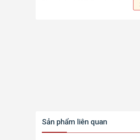
Bên cạnh đó với 32Gb Ram nên thoải mái trong
mạnh mẽ
Sản phẩm liên quan