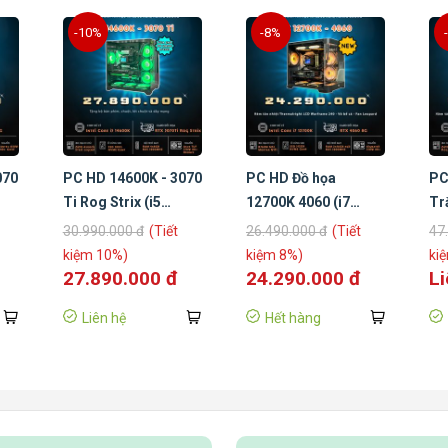
-10%
-8%
070
PC HD 14600K - 3070
PC HD Đồ họa
PC
Ti Rog Strix (i5
12700K 4060 (i7
Tr
14600K/ Z690 Steel
12700K/ B760 MSI
Z6
30.990.000 đ
(Tiết
26.490.000 đ
(Tiết
47
Legend/ RTX
Mortar Wifi/ 32Gb/
1T
kiệm 10%)
kiệm 8%)
ki
3070Ti/ 512Gb SSD)
RTX 4060/ SSD 500G
27.890.000 đ
24.290.000 đ
Li
Gen4)
Liên hệ
Hết hàng