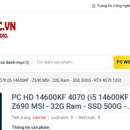
Trang tin công ngh
PC WO
 cả danh mục
70 (i5 14600KF - Z690 MSI - 32G Ram - SSD 500G - RTX 4070 12G)
PC HD 14600KF 4070 (i5 14600KF 
Z690 MSI - 32G Ram - SSD 500G -
RTX 4070 12G)
Tình trạng:
Liên hệ
Lượt xem:
0
Bình luận:
0
Thông tin sản phẩm