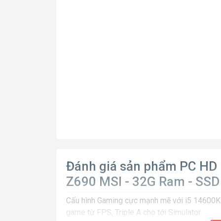
Đánh giá sản phẩm PC HD 
Z690 MSI - 32G Ram - SSD
Cấu hình Gaming cực mạnh mẽ với i5 14600KF
game từ FPS, Triple A cho tới Simulator