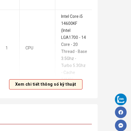
HÀNH
Intel Core i5
14600KF
(Intel
LGA1700 - 14
Core - 20
36
1
CPU
Thread - Base
Tháng
3.5Ghz -
Turbo 5.3Ghz
- Cache
24MB)
Xem chi tiết thông số kỹ thuật
MSI Pro
36
2
MAINBOARD
Z690-A DDR4
Tháng
Teamgroup T-
FORCE DELTA
TUF Gaming
36
3
RAM