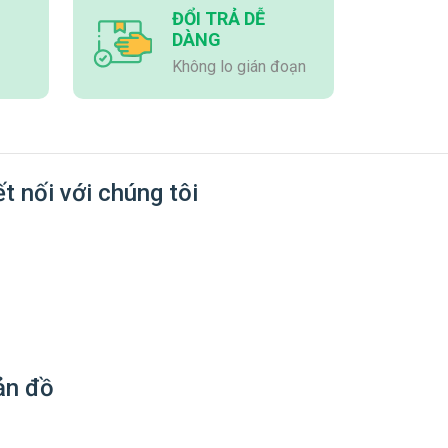
ĐỔI TRẢ DỄ
ASUS TUF
DÀNG
Gaming 750B
Không lo gián đoạn
36
7
NGUỒN
80 Plus
Tháng
Bronze
(750w)
Bể cá
t nối với chúng tôi
Xigmatek
12
8
VỎ CASE
Pano ATX + 7
Tháng
Fan Leopard
Vô cực
ản đồ