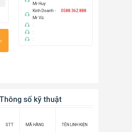
Mr Huy:
Kinh Doanh -
0588.362.888
Mr Vũ:
:
:
:
ếp
Thông số kỹ thuật
THỜI
HẠN
STT
MÃ HÀNG
TÊN LINH KIỆN
BẢO