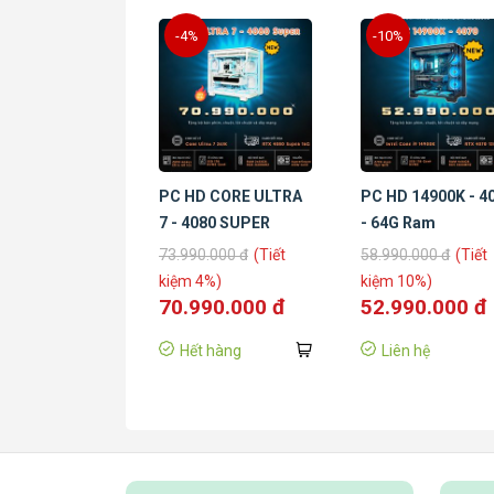
-4%
-10%
PC HD CORE ULTRA
PC HD 14900K - 4
7 - 4080 SUPER
- 64G Ram
73.990.000 đ
(Tiết
58.990.000 đ
(Tiết
kiệm 4%)
kiệm 10%)
70.990.000 đ
52.990.000 đ
Hết hàng
Liên hệ