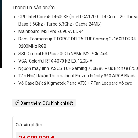
Thông tin sản phẩm
CPU Intel Core i5 14600KF (Intel LGA1700 - 14 Core - 20 Threa
Base 3.5Ghz - Turbo 5.3Ghz - Cache 24MB)
Mainboard
MSI Pro Z690-A DDR4
Ram
Teamgroup T-FORCE DELTA TUF Gaming 2x16GB DRR4
3200MHz RGB
SSD Crucial P3 Plus 500Gb NVMe M2 PCIe 4x4
VGA
Colorful RTX 4070 NB EX 12GB-V
Nguồn máy tính
ASUS TUF Gaming 750B 80 Plus Bronze (75
Tản Nhiệt Nước Thermalright Frozen Infinity 360 ARGB Black
Vỏ Case Bể cá Xigmatek Pano ATX + 7 Fan Leopard Vô cực
Xem thêm Cấu hình chi tiết
Giá sản phẩm