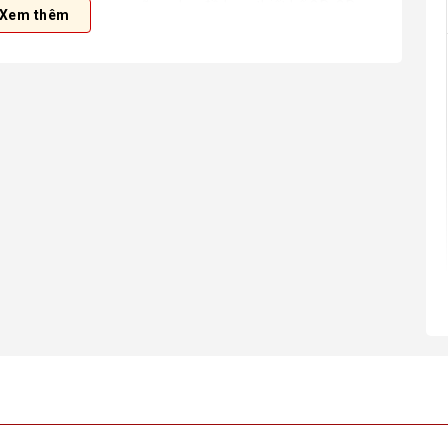
 việc Livestream, cũng như đồ họa, thiết kế 2D, 3D
Xem thêm