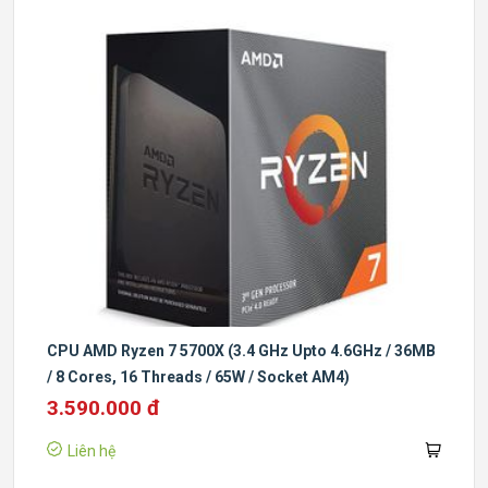
CPU AMD Ryzen 7 5700X (3.4 GHz Upto 4.6GHz / 36MB
/ 8 Cores, 16 Threads / 65W / Socket AM4)
3.590.000 đ
Liên hệ