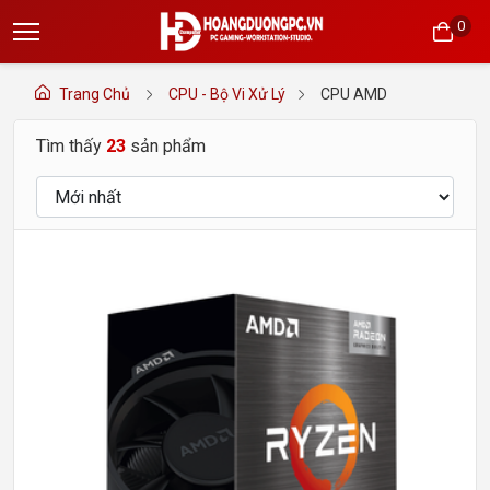
0
Trang Chủ
CPU - Bộ Vi Xử Lý
CPU AMD
Tìm thấy
23
sản phẩm