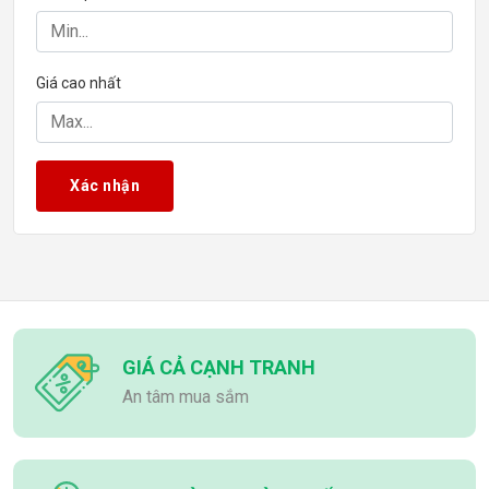
8GB
10GB
12GB
Giá cao nhất
16GB
Giao diện bộ nhớ
64-bit
Xác nhận
128-bit
192-bit
256-bit
GIÁ CẢ CẠNH TRANH
An tâm mua sắm