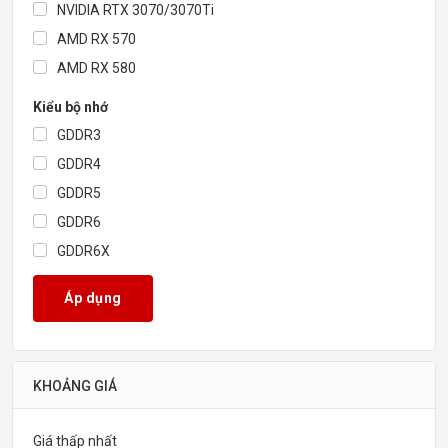
NVIDIA RTX 3070/3070Ti
AMD RX 570
AMD RX 580
Kiểu bộ nhớ
GDDR3
GDDR4
GDDR5
GDDR6
GDDR6X
Kích thước bộ nhớ
Áp dụng
1GB
2GB
3GB
KHOẢNG GIÁ
4GB
6GB
Giá thấp nhất