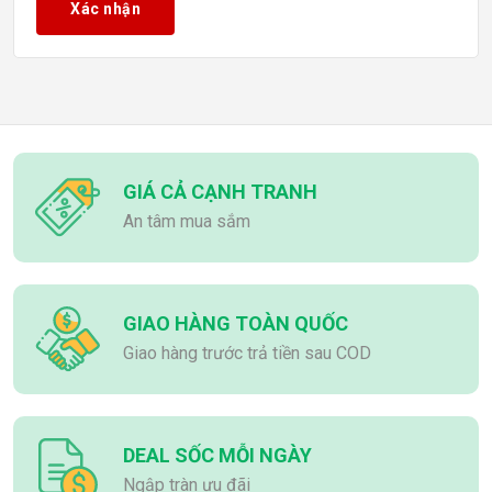
Xác nhận
NVIDIA RTX 5080
NVIDIA RTX 5090
Kiểu bộ nhớ
GDDR3
GDDR4
GDDR5
GIÁ CẢ CẠNH TRANH
An tâm mua sắm
GDDR5X
GDDR6
GDDR6X
GDDR7
GIAO HÀNG TOÀN QUỐC
Giao hàng trước trả tiền sau COD
Kích thước bộ nhớ
2GB
4GB
DEAL SỐC MỖI NGÀY
6GB
Ngập tràn ưu đãi
8GB