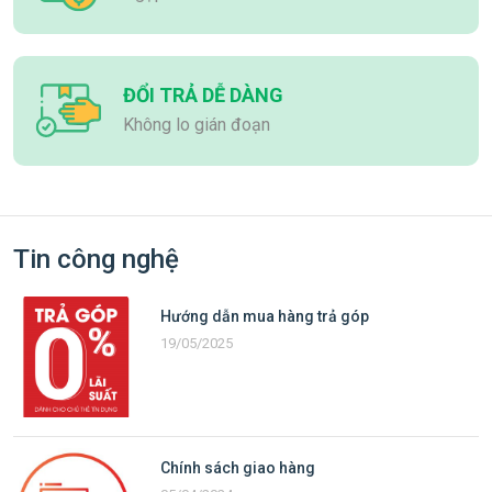
10GB
12GB
16GB
ĐỔI TRẢ DỄ DÀNG
24GB
Không lo gián đoạn
32GB
48GB
Giao diện bộ nhớ
Tin công nghệ
64-bit
128-bit
Hướng dẫn mua hàng trả góp
192-bit
19/05/2025
256-bit
320-bit
384-bit
512-bit
Chính sách giao hàng